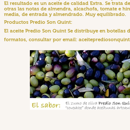
El resultado es un aceite de calidad Extra. Se trata 
otras las notas de almendra, alcachofa, tomate e hi
media, de entrada y almendrado. Muy equilibrado.
Productos Predio Son Quint:
El aceite Predio Son Quint Se distribuye en botellas
formatos, consultar por email:
aceiteprediosonquin